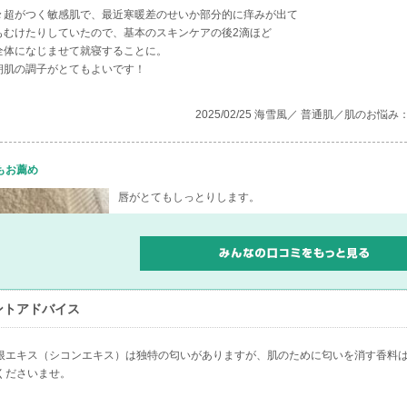
々超がつく敏感肌で、最近寒暖差のせいか部分的に痒みが出て
もむけたりしていたので、基本のスキンケアの後2滴ほど
全体になじませて就寝することに。
朝肌の調子がとてもよいです！
2025/02/25 海雪風／ 普通肌／肌のお
もお薦め
唇がとてもしっとりします。
2025/02/25 なみ／ 乾燥肌／肌のお悩み：シ
ントアドバイス
根エキス（シコンエキス）は独特の匂いがありますが、肌のために匂いを消す香料
くださいませ。