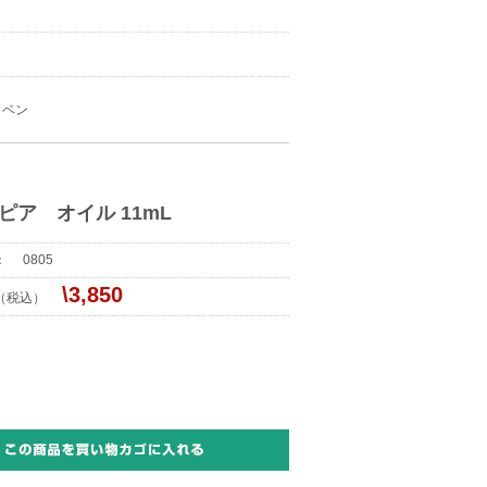
じわ 敏感肌／30代 おすすめレベル
★★★★★
ラベン
ピア オイル 11mL
号：
0805
お悩み：シミ 毛穴／ おすすめレベル
★★★★★
\3,850
格（税込）
 アレルギー／50代 おすすめレベル
★★★★★