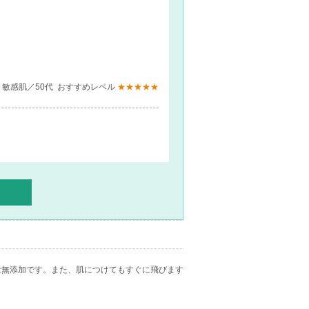
悩み：敏感肌／50代 おすすめレベル
★★★★★
ミ くすみ 小じわ／ おすすめレベル
★★★★★
は無添加です。また、肌につけてもすぐに飛びます