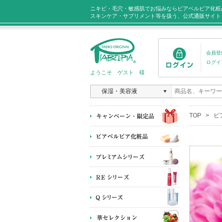
ニキビ・毛穴・敏感肌でお悩みならピアベルピア化粧
スキンケア・サプリメント等を扱う、公式通販サイト
会員登
ログイ
ようこそ ゲスト 様
保湿・美容液
TOP
>
ピ