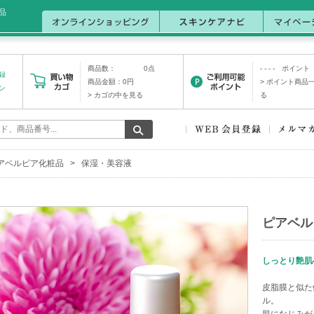
品
商品数： 0点
- - - - ポイント
録
商品金額：0円
> ポイント商品
ン
> カゴの中を見る
る
アベルピア化粧品
>
保湿・美容液
ピアベル
しっとり艶肌
皮脂膜と似た
ル。