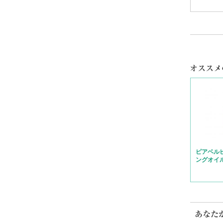
必需
肌
1
トラ
い
い
今
2
ピアベル
ングオイル(