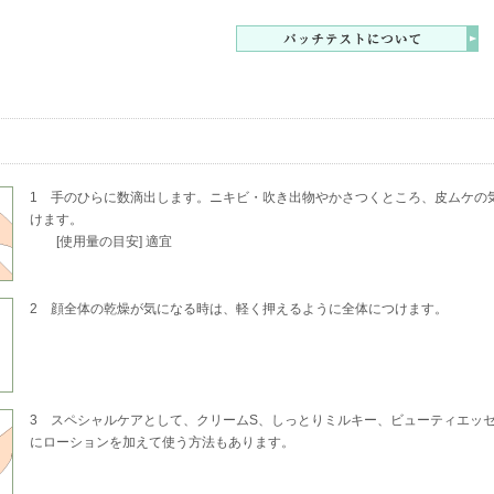
重宝
はくちびるにも塗ります
2024/04/08 マーガレット／ 乾燥肌／
ビの味方
1 手のひらに数滴出します。ニキビ・吹き出物やかさつくところ、皮ムケの
の日の状態に合わせて、ピンポイントで使ったり、
けます。
全体に使ったりしています。
[使用量の目安] 適宜
キビの炎症が抑えられて、早く落ち着くような気がします。
特な香りがしますが、嫌な感じはありません。
2 顔全体の乾燥が気になる時は、軽く押えるように全体につけます。
2021/03/31 HM／ 乾燥型脂性肌(混合肌)／肌のお悩み：ニキ
ビが落ち着きます
3 スペシャルケアとして、クリームS、しっとりミルキー、ビューティエッ
にローションを加えて使う方法もあります。
キビ、吹き出物がある時に、洗顔後チョンチョンとつけると、
日で落ち着きます！
回すごい！！と思ってしまいます！