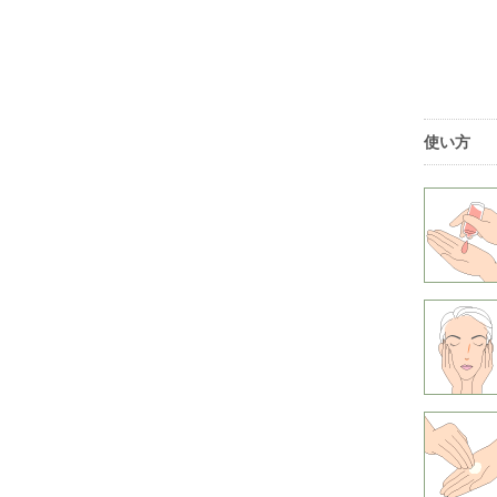
冬に
冬
使い方
ニキ
そ
顔
ニ
独
ニキ
ニ
数
毎