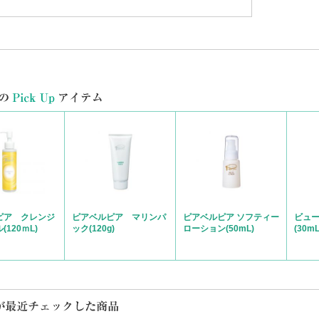
品！
にトラブルがあればこのオイルを塗ります。
滴でも広範囲に使えます。
2019/09/29 H.S／ 普通肌／肌のお悩み：シミ ニキ
ブルに適
つも吹き出物や乾燥が目立ってきたところに使っています。
つものケアでは,物足りないなというときに最適です。
は、冬を迎える準備をしようと思っています。
019/09/29 non／ 乾燥型脂性肌(混合肌)／肌のお悩み：シミ ニキビ・吹き出物 敏
ピア クレンジ
ピアベルピア マリンパ
ピアベルピア ソフティー
ビュ
120ｍL)
ック(120g)
ローション(50mL)
(30m