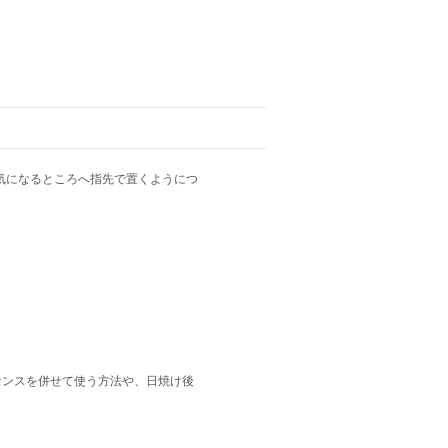
肌のお悩み：シミ／ おすすめレベル
★★★★★
気になるところへ指先で置くようにつ
ビ・吹き出物／20代 おすすめレベル
★★★★★
センスを併せて使う方法や、日焼け後