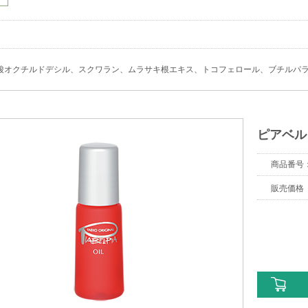
に手元に置いておきたいオイルです！
2021/03/31 ほたる／ 乾燥肌／肌のお悩み：小
酸オクチルドデシル、スクワラン、ムラサキ根エキス、トコフェロール、ブチルパ
キューアイテム
んな使い方をしてきましたが、最近はローションに併せて
顔後すぐの肌に導入変わりのような使い方をしてます。
ピアベル
っとり保湿されるので肌が柔らかくなったように感じます。
商品番
2021/03/31 しろくま／ 普通肌／肌の
販売価
物の救世主
になる箇所に寝る前にちょんちょんとつけておくと
いがい落ち着くので助かってます。
2021/03/27 海雪風／ 普通肌／肌のお悩み：敏感肌 アトピー