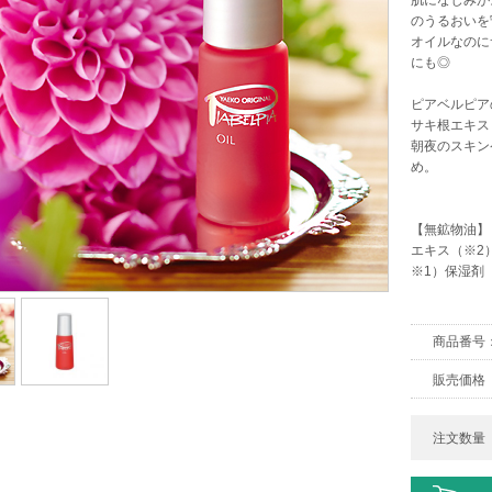
肌になじみが
のうるおいを
オイルなのに
にも◎
ピアベルピア
サキ根エキス
朝夜のスキン
め。
【無鉱物油】
エキス（※2
※1）保湿剤
商品番
販売価
注文数量