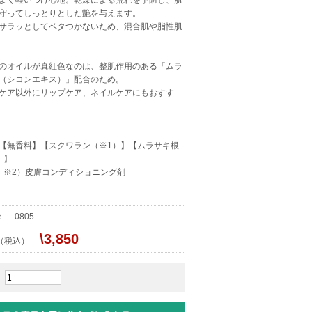
よく軽いつけ心地。乾燥による荒れを予防し、肌
守ってしっとりとした艶を与えます。
サラッとしてベタつかないため、混合肌や脂性肌
のオイルが真紅色なのは、整肌作用のある「ムラ
（シコンエキス）」配合のため。
ケア以外にリップケア、ネイルケアにもおすす
【無香料】【スクワラン（※1）】【ムラサキ根
）】
 ※2）皮膚コンディショニング剤
号：
0805
\3,850
格（税込）