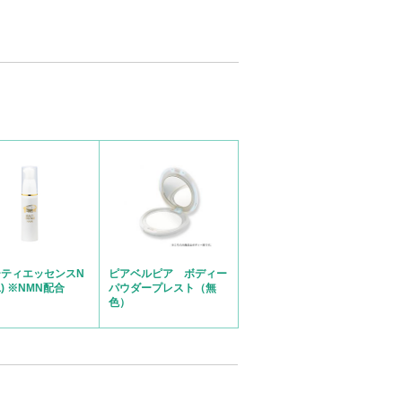
ビ・吹き出物／40代 おすすめレベル
★★★★★
感肌 アトピー アレルギー／50代 おすすめレベ
ーティエッセンスN
ピアベルピア ボディー
ル
★★★★
L) ※NMN配合
パウダープレスト（無
色）