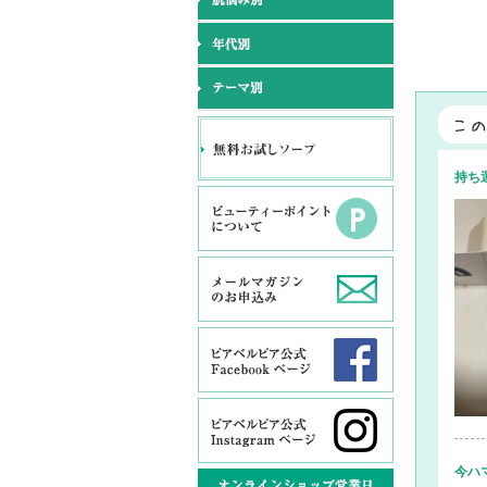
持ち
今ハ