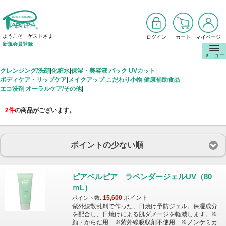
ようこそ ゲストさま
ログイン
カート
マイページ
新規会員登録
メニュー
クレンジング/洗顔
|
化粧水
|
保湿・美容液
|
パック
|
UVカット
|
ボディケア・リップケア
|
メイクアップ
|
こだわり小物
|
健康補助食品
|
エコ洗剤
|
オーラルケア/その他
|
2
件
の商品がございます。
ポイントの少ない順
ピアベルピア ラベンダージェルUV（80
ｍL）
15,600
ポイント
ポイント数:
紫外線散乱剤で作った、日焼け予防ジェル。保湿成分
を配合し、日焼けによる肌ダメージを軽減します。※
顔・からだ用 ※紫外線吸収剤不使用 ※ノンケミカ